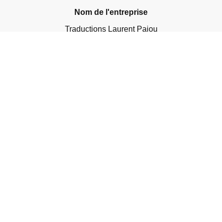
Nom de l'entreprise
Traductions Laurent Pajou
Siège social
13 Bd Princesse Charlotte
98000 Monaco
Numéro d'identification de l'entreprise
Nis : 7430Z22632
N° de TVA
FR69 000 156 868